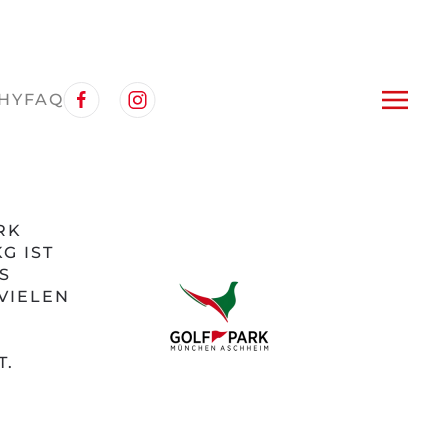
HY
FAQ
RK
G IST
S
VIELEN
T.