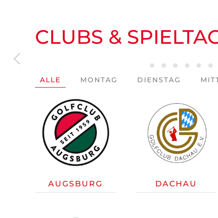
CLUBS & SPIELTA
Augsburg
Dachau
Ebers
Eg
E
ALLE
MONTAG
DIENSTAG
MI
AUGSBURG
DACHAU