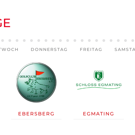
GE
berg
mating
ichenried
Erding
Eschenhof
Eschenried
Feldafing
Garmisch-Partenkirchen
Grafing
Gröbenbach
Gut Häusern
Hohenpähl
Landshut
Mangfalltal
Margarethenhof
Maxlrain
Odelzhause
Olching
Reiche
Münc
St
TTWOCH
DONNERSTAG
FREITAG
SAMST
EBERSBERG
EGMATING