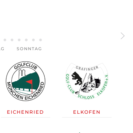
n
rtshausen
hen-Riedhof
arnberg
St.Eurach
Strasslach
Thalkirchen
Tölz
Tutzing
Wittelsbach
Wörthsee
AG
SONNTAG
EICHENRIED
ELKOFEN