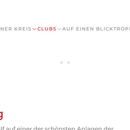
NER KREIS
CLUBS
AUF EINEN BLICK
TROP
g
lf auf einer der schönsten Anlagen der